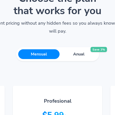
that works for you
nt pricing without any hidden fees so you always kno
will pay.
Save 3%
Mensual
Anual
Profesional